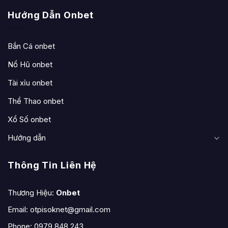
Hướng Dẫn Onbet
Bắn Cá onbet
Nổ Hũ onbet
Tài xỉu onbet
Thể Thao onbet
Xổ Số onbet
Hướng dẫn
Thông Tin Liên Hệ
Thương Hiệu:
Onbet
Email:
otpisoknet@gmail.com
Phone: 0979.848.243