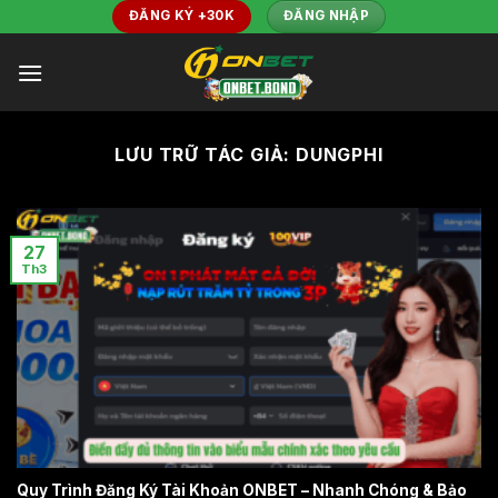
Bỏ
ĐĂNG KÝ +30K
ĐĂNG NHẬP
qua
nội
dung
LƯU TRỮ TÁC GIẢ:
DUNGPHI
27
Th3
Quy Trình Đăng Ký Tài Khoản ONBET – Nhanh Chóng & Bảo